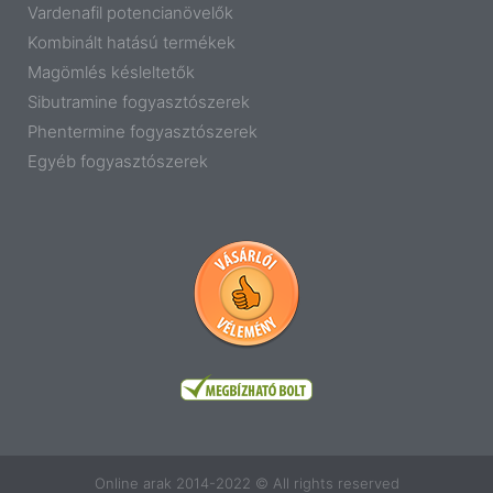
Vardenafil potencianövelők
Kombinált hatású termékek
Magömlés késleltetők
Sibutramine fogyasztószerek
Phentermine fogyasztószerek
Egyéb fogyasztószerek
Online arak 2014-2022 © All rights reserved