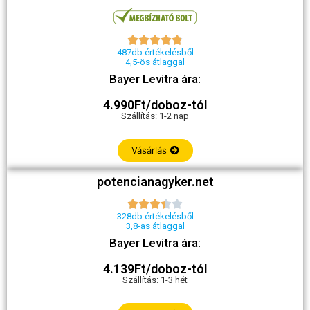





487db értékelésből
4,5-ös átlaggal
Bayer Levitra ára:
4.990Ft/doboz-tól
Szállítás: 1-2 nap
Vásárlás
potencianagyker.net





328db értékelésből
3,8-as átlaggal
Bayer Levitra ára:
4.139Ft/doboz-tól
Szállítás: 1-3 hét