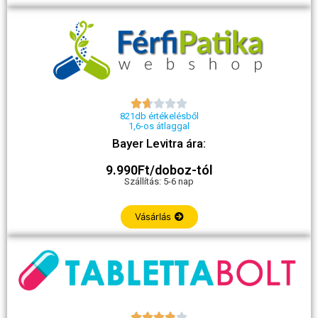





821db értékelésből
1,6-os átlaggal
Bayer Levitra ára:
9.990Ft/doboz-tól
Szállítás: 5-6 nap
Vásárlás




