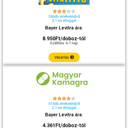





556db értékelésből
3,1-es átlaggal
Bayer Levitra ára:
8.950Ft/doboz-tól
Szállítás: 6-7 nap
Vásárlás





514db értékelésből
2,1-es átlaggal
Bayer Levitra ára:
4.361Ft/doboz-tól