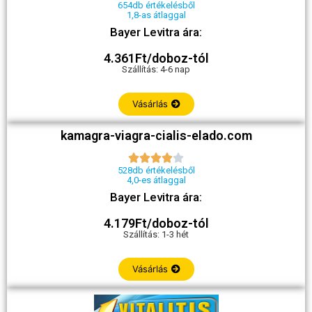
654db értékelésből
1,8-as átlaggal
Bayer Levitra ára:
4.361Ft/doboz-tól
Szállítás: 4-6 nap
Vásárlás
kamagra-viagra-cialis-elado.com





528db értékelésből
4,0-es átlaggal
Bayer Levitra ára:
4.179Ft/doboz-tól
Szállítás: 1-3 hét
Vásárlás