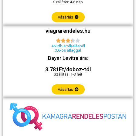
Szállítás: 4-6 nap
Vásárlás
viagrarendeles.hu





463db értékelésből
3,6-os átlaggal
Bayer Levitra ára:
3.781Ft/doboz-tól
Szállítás: 1-3 hét
Vásárlás