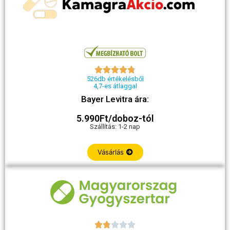





526db értékelésből
4,7-es átlaggal
Bayer Levitra ára:
5.990Ft/doboz-tól
Szállítás: 1-2 nap
Vásárlás




