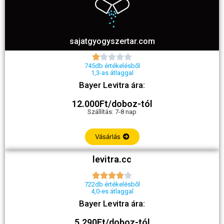
sajatgyogyszertar.com





745db értékelésből
1,3-as átlaggal
Bayer Levitra ára:
12.000Ft/doboz-tól
Szállítás: 7-8 nap
Vásárlás
levitra.cc





722db értékelésből
4,0-es átlaggal
Bayer Levitra ára:
5.290Ft/doboz-tól