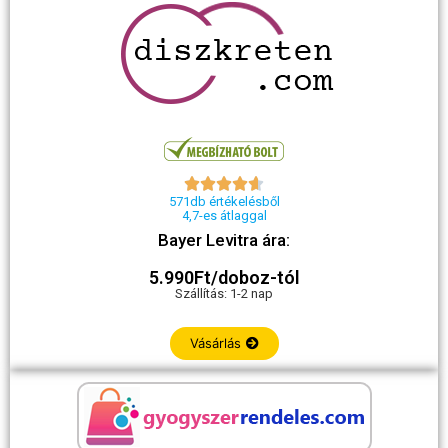





571db értékelésből
4,7-es átlaggal
Bayer Levitra ára:
5.990Ft/doboz-tól
Szállítás: 1-2 nap
Vásárlás