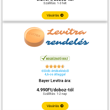
Szállítás: 1-3 hét
Vásárlás





653db értékelésből
4,6-os átlaggal
Bayer Levitra ára:
4.990Ft/doboz-tól
Szállítás: 1-2 nap
Vásárlás