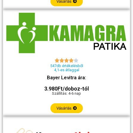
Vásárlás





547db értékelésből
4,1-es átlaggal
Bayer Levitra ára:
3.980Ft/doboz-tól
Szállítás: 4-6 nap
Vásárlás