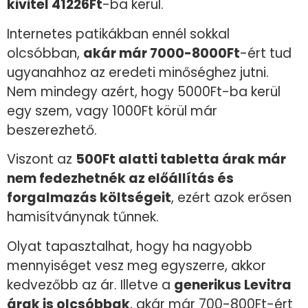
kivitel 41226Ft
-ba kerül.
Internetes patikákban ennél sokkal
olcsóbban,
akár már 7000-8000Ft
-ért tud
ugyanahhoz az eredeti minőséghez jutni.
Nem mindegy azért, hogy 5000Ft-ba kerül
egy szem, vagy 1000Ft körül már
beszerezhető.
Viszont az
500Ft alatti tabletta árak már
nem fedezhetnék az előállítás és
forgalmazás költségeit
, ezért azok erősen
hamisítványnak tűnnek.
Olyat tapasztalhat, hogy ha nagyobb
mennyiséget vesz meg egyszerre, akkor
kedvezőbb az ár. Illetve a
generikus Levitra
árak is olcsóbbak
, akár már 700-800Ft-ért