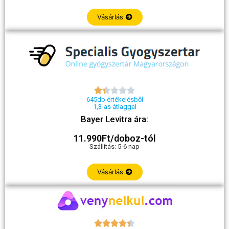
Vásárlás





645db értékelésből
1,3-as átlaggal
Bayer Levitra ára:
11.990Ft/doboz-tól
Szállítás: 5-6 nap
Vásárlás




