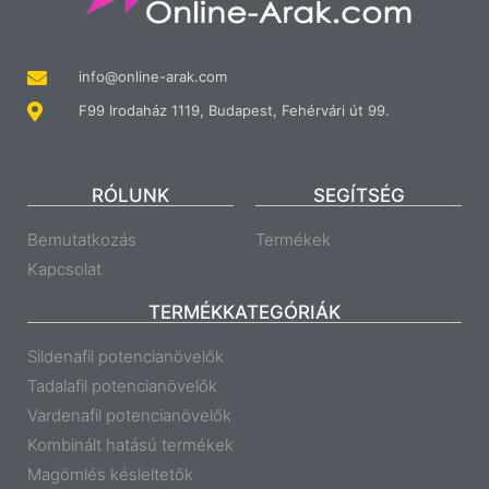
info@online-arak.com
F99 Irodaház 1119, Budapest, Fehérvári út 99.
RÓLUNK
SEGÍTSÉG
Bemutatkozás
Termékek
Kapcsolat
TERMÉKKATEGÓRIÁK
Sildenafil potencianövelők
Tadalafil potencianövelők
Vardenafil potencianövelők
Kombinált hatású termékek
Magömlés késleltetők