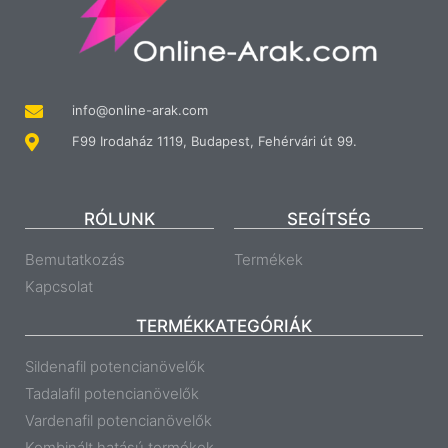
info@online-arak.com
F99 Irodaház 1119, Budapest, Fehérvári út 99.
RÓLUNK
SEGÍTSÉG
Bemutatkozás
Termékek
Kapcsolat
TERMÉKKATEGÓRIÁK
Sildenafil potencianövelők
Tadalafil potencianövelők
Vardenafil potencianövelők
Kombinált hatású termékek