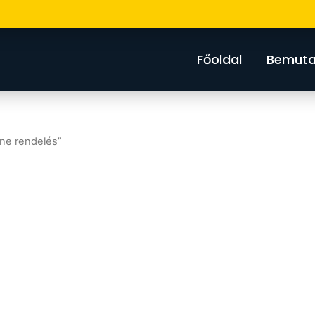
Főoldal
Bemuta
ne rendelés”