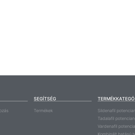
SEGÍTSÉG
TERMÉKKATEGÓ
ozás
Termékek
Sildenafil potencia
Tadalafil potencia
Vardenafil potenci
Kombinált hatású 