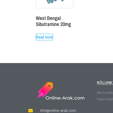
West Bengal
Sibutramine 20mg
Read more
RÓLUNK
Bemutatk
Kapcsolat
info@online-arak.com