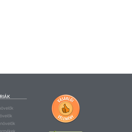
RIÁK
növelők
növelők
anövelők
termékek