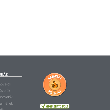
RIÁK
növelők
növelők
anövelők
termékek
tők