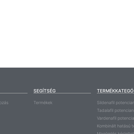
SEGÍTSÉG
TERMÉKKATEGÓ
ozás
Termékek
Sildenafil potencia
Tadalafil potencia
Vardenafil potenci
Kombinált hatású 
Magömlés késlelte