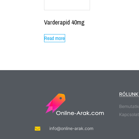
Varderapid 40mg
Read more
RÓLUNK
Bemutatk
Kapcsolat
info@online-arak.com