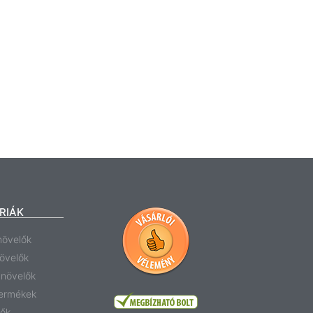
RIÁK
növelők
növelők
anövelők
termékek
tők