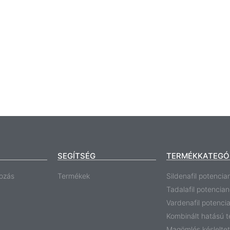
SEGÍTSÉG
TERMÉKKATEGÓ
ozás
Termékek
Sildenafil potencia
Tadalafil potencia
Vardenafil potenci
Kombinált hatású 
Magömlés késlelte