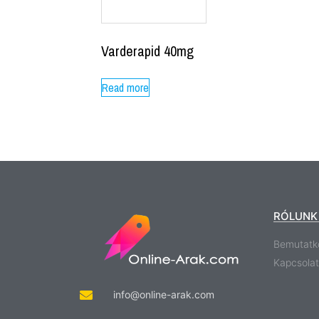
Varderapid 40mg
Read more
RÓLUNK
Bemutatk
Kapcsolat
info@online-arak.com