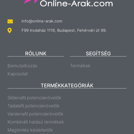
info@online-arak.com
F99 Irodaház 1119, Budapest, Fehérvári út 99.
RÓLUNK
SEGÍTSÉG
Bemutatkozás
Termékek
Kapcsolat
TERMÉKKATEGÓRIÁK
Sildenafil potencianövelők
Tadalafil potencianövelők
Vardenafil potencianövelők
Kombinált hatású termékek
Magömlés késleltetők