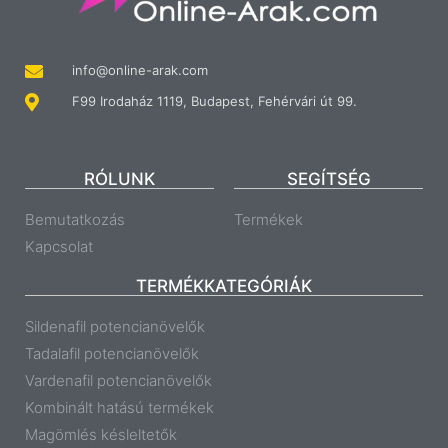
info@online-arak.com
F99 Irodaház 1119, Budapest, Fehérvári út 99.
RÓLUNK
SEGÍTSÉG
Bemutatkozás
Termékek
Kapcsolat
TERMÉKKATEGÓRIÁK
Sildenafil potencianövelők
Tadalafil potencianövelők
Vardenafil potencianövelők
Kombinált hatású termékek
Magömlés késleltetők