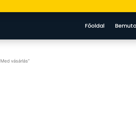
Főoldal
Bemuta
-Med vásárlás”