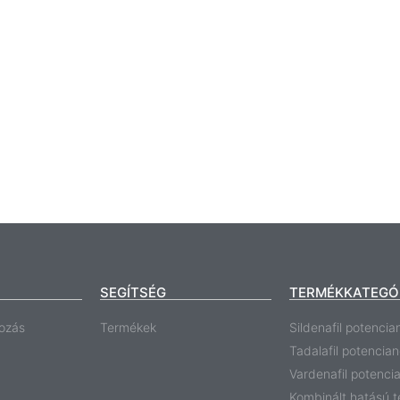
SEGÍTSÉG
TERMÉKKATEGÓ
ozás
Termékek
Sildenafil potencia
Tadalafil potencia
Vardenafil potenci
Kombinált hatású 