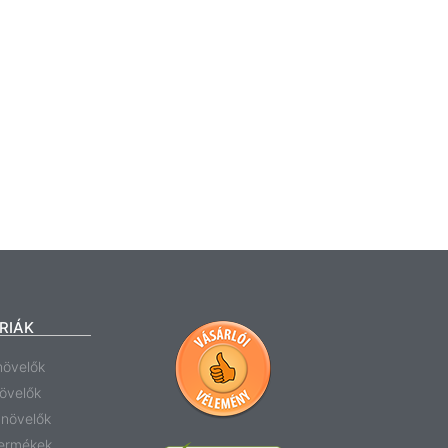
RIÁK
növelők
növelők
anövelők
termékek