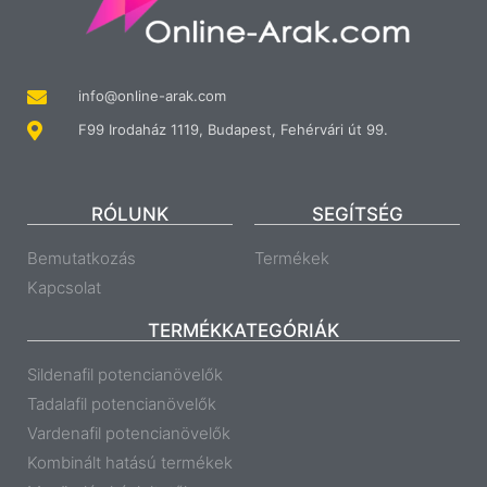
info@online-arak.com
F99 Irodaház 1119, Budapest, Fehérvári út 99.
RÓLUNK
SEGÍTSÉG
Bemutatkozás
Termékek
Kapcsolat
TERMÉKKATEGÓRIÁK
Sildenafil potencianövelők
Tadalafil potencianövelők
Vardenafil potencianövelők
Kombinált hatású termékek