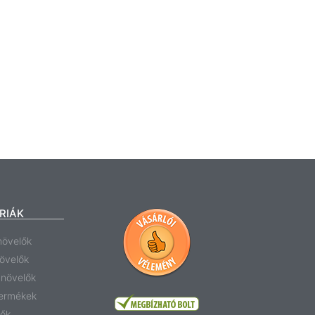
RIÁK
növelők
növelők
anövelők
termékek
tők