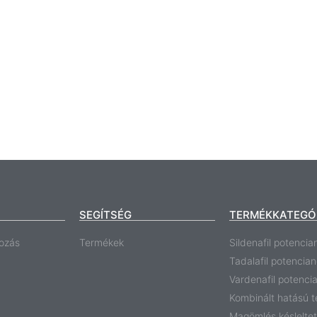
SEGÍTSÉG
TERMÉKKATEGÓ
ozás
Termékek
Sildenafil potencia
Tadalafil potencia
Vardenafil potenci
Kombinált hatású 
Magömlés késlelte