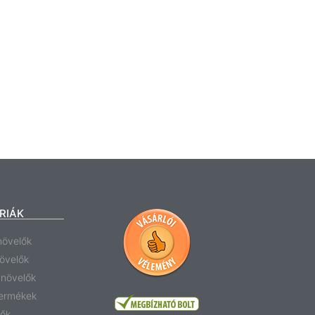
RIÁK
növelők
növelők
anövelők
termékek
tők