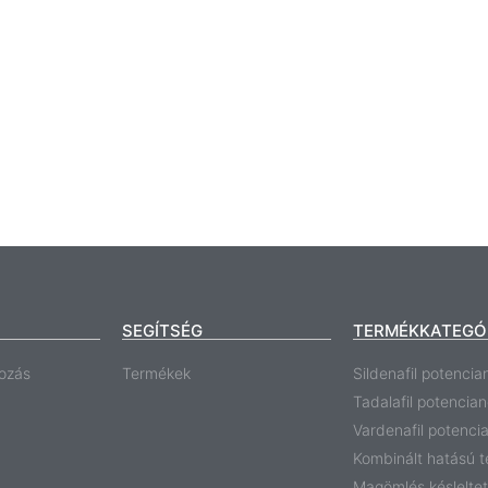
SEGÍTSÉG
TERMÉKKATEGÓ
ozás
Termékek
Sildenafil potencia
Tadalafil potencia
Vardenafil potenci
Kombinált hatású 
Magömlés késlelte