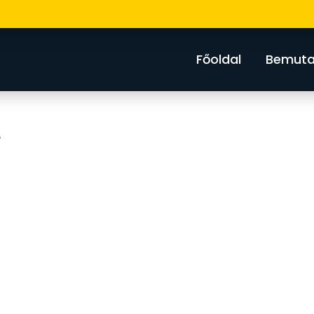
Főoldal
Bemuta
”