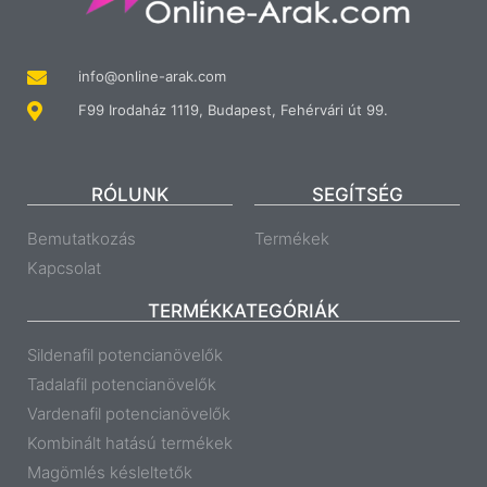
info@online-arak.com
F99 Irodaház 1119, Budapest, Fehérvári út 99.
RÓLUNK
SEGÍTSÉG
Bemutatkozás
Termékek
Kapcsolat
TERMÉKKATEGÓRIÁK
Sildenafil potencianövelők
Tadalafil potencianövelők
Vardenafil potencianövelők
Kombinált hatású termékek
Magömlés késleltetők