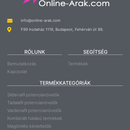
info@online-arak.com
F99 Irodaház 1119, Budapest, Fehérvári út 99.
RÓLUNK
SEGÍTSÉG
Bemutatkozás
Termékek
Kapcsolat
TERMÉKKATEGÓRIÁK
Sildenafil potencianövelők
Tadalafil potencianövelők
Vardenafil potencianövelők
Kombinált hatású termékek
Magömlés késleltetők