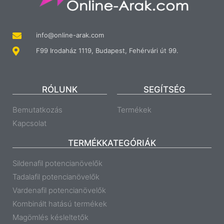
info@online-arak.com
F99 Irodaház 1119, Budapest, Fehérvári út 99.
RÓLUNK
SEGÍTSÉG
Bemutatkozás
Termékek
Kapcsolat
TERMÉKKATEGÓRIÁK
Sildenafil potencianövelők
Tadalafil potencianövelők
Vardenafil potencianövelők
Kombinált hatású termékek
Magömlés késleltetők