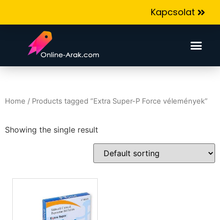
Kapcsolat
Home
/ Products tagged “Extra Super-P Force vélemények”
Showing the single result