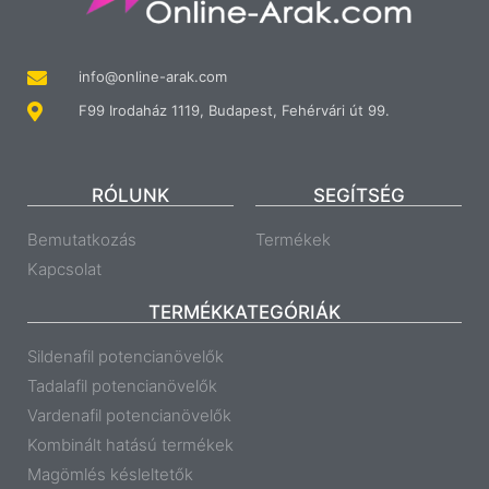
info@online-arak.com
F99 Irodaház 1119, Budapest, Fehérvári út 99.
RÓLUNK
SEGÍTSÉG
Bemutatkozás
Termékek
Kapcsolat
TERMÉKKATEGÓRIÁK
Sildenafil potencianövelők
Tadalafil potencianövelők
Vardenafil potencianövelők
Kombinált hatású termékek
Magömlés késleltetők