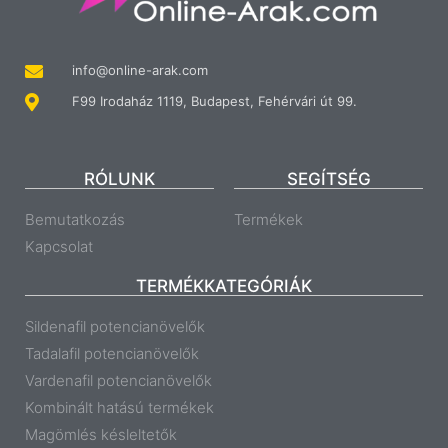
info@online-arak.com
F99 Irodaház 1119, Budapest, Fehérvári út 99.
RÓLUNK
SEGÍTSÉG
Bemutatkozás
Termékek
Kapcsolat
TERMÉKKATEGÓRIÁK
Sildenafil potencianövelők
Tadalafil potencianövelők
Vardenafil potencianövelők
Kombinált hatású termékek
Magömlés késleltetők