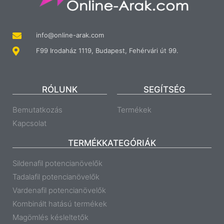
info@online-arak.com
F99 Irodaház 1119, Budapest, Fehérvári út 99.
RÓLUNK
SEGÍTSÉG
Bemutatkozás
Termékek
Kapcsolat
TERMÉKKATEGÓRIÁK
Sildenafil potencianövelők
Tadalafil potencianövelők
Vardenafil potencianövelők
Kombinált hatású termékek
Magömlés késleltetők