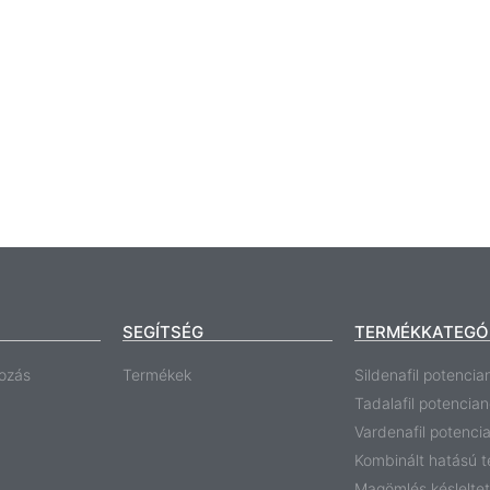
SEGÍTSÉG
TERMÉKKATEGÓ
ozás
Termékek
Sildenafil potencia
Tadalafil potencia
Vardenafil potenci
Kombinált hatású 
Magömlés késlelte