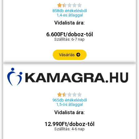





858db értékelésből
1,4-es átlaggal
Vidalista ára:
6.600Ft/doboz-tól
Szállítás: 6-7 nap
Vásárlás





965db értékelésből
1,5-ös átlaggal
Vidalista ára:
12.990Ft/doboz-tól
Szállítás: 4-6 nap