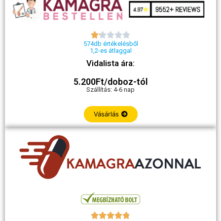





574db értékelésből
1,2-es átlaggal
Vidalista ára:
5.200Ft/doboz-tól
Szállítás: 4-6 nap
Vásárlás




