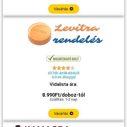
Vásárlás





637db értékelésből
4,0-es átlaggal
Vidalista ára:
8.990Ft/doboz-tól
Szállítás: 1-2 nap
Vásárlás