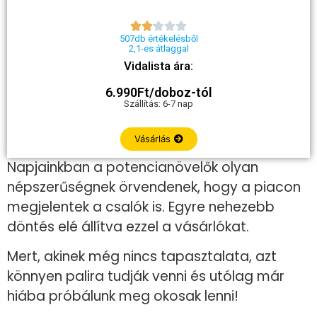





507db értékelésből
2,1-es átlaggal
Vidalista ára:
6.990Ft/doboz-tól
Szállítás: 6-7 nap
Vásárlás
Napjainkban a potencianövelők olyan
népszerűségnek örvendenek, hogy a piacon
megjelentek a csalók is. Egyre nehezebb
döntés elé állítva ezzel a vásárlókat.
Mert, akinek még nincs tapasztalata, azt
könnyen palira tudják venni és utólag már
hiába próbálunk meg okosak lenni!