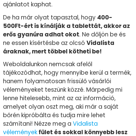
ajánlatot kaphat.
De ha már olyat tapasztal, hogy
400-
500Ft-ért is kínálják a tablettát, akkor az
erős gyanúra adhat okot
. Ne dőljön be és
ne essen kísértésbe az olcsó
Vidalista
áraknak, mert többel kötheti be!
Weboldalunkon nemcsak afelől
tájékozódhat, hogy mennyibe kerül a termék,
hanem folyamatosan frissülő vásárlói
véleményeket teszünk közzé. Márpedig mi
lenne hitelesebb, mint az az információ,
amelyet olyan oszt meg, aki már a saját
bőrén kipróbálta és tudja mire lehet
számítani! Nézze meg a
Vidalista
vélemények
fület és sokkal könnyebb lesz