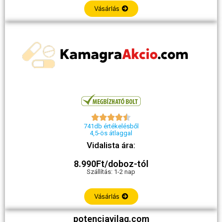
Vásárlás





741db értékelésből
4,5-ös átlaggal
Vidalista ára:
8.990Ft/doboz-tól
Szállítás: 1-2 nap
Vásárlás
potenciavilag.com