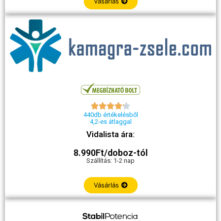
Vásárlás





440db értékelésből
4,2-es átlaggal
Vidalista ára:
8.990Ft/doboz-tól
Szállítás: 1-2 nap
Vásárlás