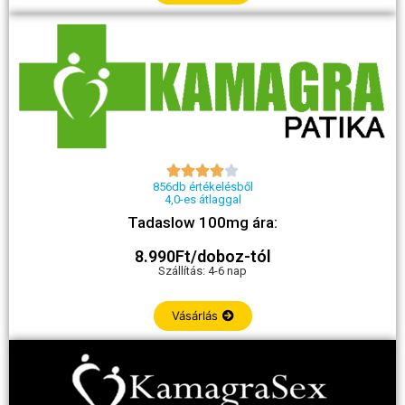





856db értékelésből
4,0-es átlaggal
Tadaslow 100mg ára:
8.990Ft/doboz-tól
Szállítás: 4-6 nap
Vásárlás