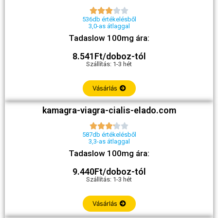





536db értékelésből
3,0-as átlaggal
Tadaslow 100mg ára:
8.541Ft/doboz-tól
Szállítás: 1-3 hét
Vásárlás
kamagra-viagra-cialis-elado.com





587db értékelésből
3,3-as átlaggal
Tadaslow 100mg ára:
9.440Ft/doboz-tól
Szállítás: 1-3 hét
Vásárlás