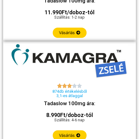
Tadaslow 100mg ára:
11.990Ft/doboz-tól
Szállítás: 1-2 nap
Vásárlás





874db értékelésből
3,1-es átlaggal
Tadaslow 100mg ára:
8.990Ft/doboz-tól
Szállítás: 4-6 nap
Vásárlás