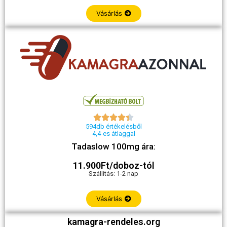
Vásárlás





594db értékelésből
4,4-es átlaggal
Tadaslow 100mg ára:
11.900Ft/doboz-tól
Szállítás: 1-2 nap
Vásárlás
kamagra-rendeles.org