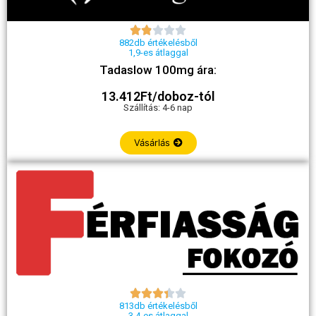





882db értékelésből
1,9-es átlaggal
Tadaslow 100mg ára:
13.412Ft/doboz-tól
Szállítás: 4-6 nap
Vásárlás





813db értékelésből
3,4-es átlaggal