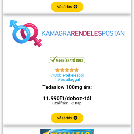
Vásárlás





743db értékelésből
4,9-es átlaggal
Tadaslow 100mg ára:
11.990Ft/doboz-tól
Szállítás: 1-2 nap
Vásárlás