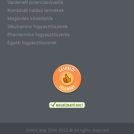
Vardenafil potencianövelők
Kombinált hatású termékek
Magömlés késleltetők
Sibutramine fogyasztószerek
Phentermine fogyasztószerek
Egyéb fogyasztószerek
Online arak 2014-2022 © All rights reserved