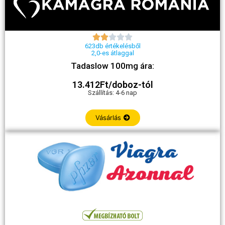





623db értékelésből
2,0-es átlaggal
Tadaslow 100mg ára:
13.412Ft/doboz-tól
Szállítás: 4-6 nap
Vásárlás