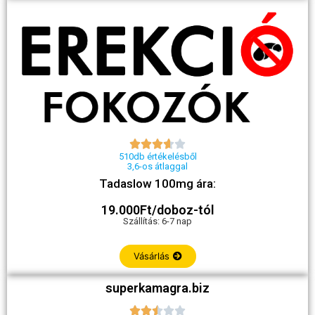





510db értékelésből
3,6-os átlaggal
Tadaslow 100mg ára:
19.000Ft/doboz-tól
Szállítás: 6-7 nap
Vásárlás
superkamagra.biz




