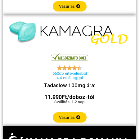
Vásárlás





660db értékelésből
4,4-es átlaggal
Tadaslow 100mg ára:
11.990Ft/doboz-tól
Szállítás: 1-2 nap
Vásárlás