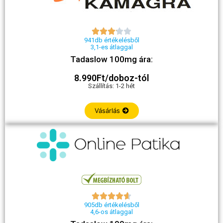





941db értékelésből
3,1-es átlaggal
Tadaslow 100mg ára:
8.990Ft/doboz-tól
Szállítás: 1-2 hét
Vásárlás





905db értékelésből
4,6-os átlaggal