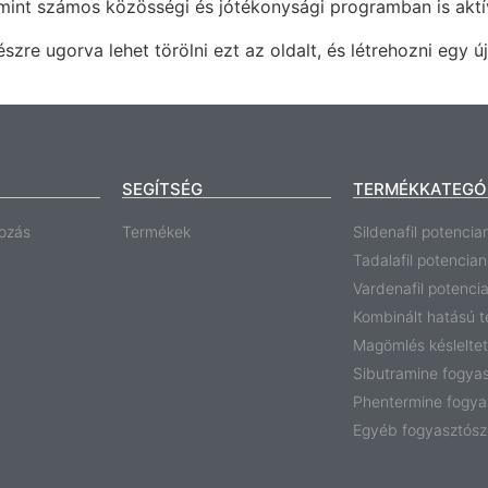
mint számos közösségi és jótékonysági programban is aktí
szre ugorva lehet törölni ezt az oldalt, és létrehozni egy ú
SEGÍTSÉG
TERMÉKKATEGÓ
ozás
Termékek
Sildenafil potencia
Tadalafil potencia
Vardenafil potenci
Kombinált hatású 
Magömlés késlelte
Sibutramine fogya
Phentermine fogya
Egyéb fogyasztósz