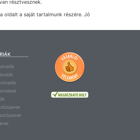
van résztvesznek.
ja oldalt a saját tartalmunk részére. Jó
RIÁK
növelők
növelők
anövelők
termékek
tők
sztószerek
sztószerek
erek