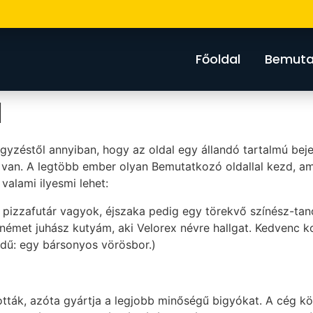
Főoldal
Bemuta
l
egyzéstől annyiban, hogy az oldal egy állandó tartalmú beje
 van. A legtöbb ember olyan Bemutatkozó oldallal kezd, am
valami ilyesmi lehet:
s pizzafutár vagyok, éjszaka pedig egy törekvő színész-ta
émet juhász kutyám, aki Velorex névre hallgat. Kedvenc ko
edű: egy bársonyos vörösbor.)
ották, azóta gyártja a legjobb minőségű bigyókat. A cég k