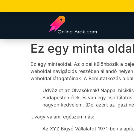
Ez egy minta olda
Ez egy mintaoldal. Az oldal különbözik a bej
weboldal navigációs részében állandó helyen
weboldal látogatóinak. A Bemutatkozás oldal 
Üdvözlet az Olvasóknak! Nappal bicikli
Budapesten élek és van egy csodálatos n
nagyon kedvelem. (De, azért az igazi n
…vagy valami egészen más:
Az XYZ Bigyó Vállalatot 1971-ben alapít