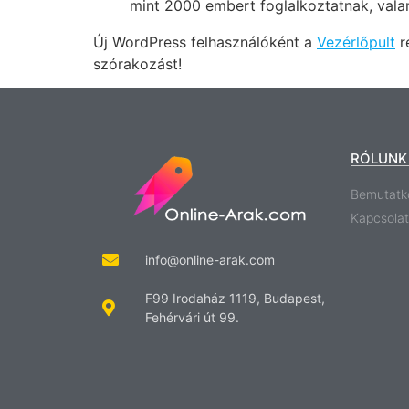
mint 2000 embert foglalkoztatnak, vala
Új WordPress felhasználóként a
Vezérlőpult
ré
szórakozást!
RÓLUNK
Bemutatk
Kapcsolat
info@online-arak.com
F99 Irodaház 1119, Budapest,
Fehérvári út 99.